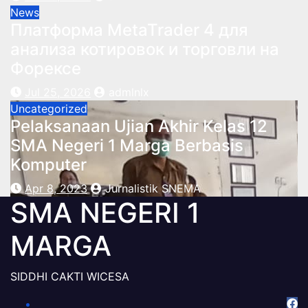
News
Платформа MetaTrader 4 для
анализа котировок и торговли на
Форексе
Jul 25, 2026
admlnlx
Uncategorized
Pelaksanaan Ujian Akhir Kelas 12
SMA Negeri 1 Marga Berbasis
Komputer
Apr 8, 2023
Jurnalistik SNEMA
SMA NEGERI 1
MARGA
SIDDHI CAKTI WICESA