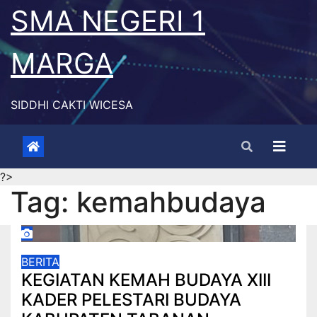
Skip
SMA NEGERI 1
to
content
MARGA
SIDDHI CAKTI WICESA
?>
Tag:
kemahbudaya
BERITA
KEGIATAN KEMAH BUDAYA XIII
KADER PELESTARI BUDAYA