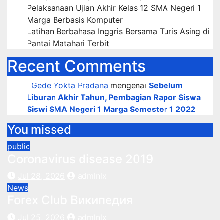
Pelaksanaan Ujian Akhir Kelas 12 SMA Negeri 1
Marga Berbasis Komputer
Latihan Berbahasa Inggris Bersama Turis Asing di
Pantai Matahari Terbit
Recent Comments
I Gede Yokta Pradana
mengenai
Sebelum
Liburan Akhir Tahun, Pembagian Rapor Siswa
Siswi SMA Negeri 1 Marga Semester 1 2022
You missed
public
Coronavirus disease 2019
Jul 28, 2026
admlnlx
News
Forex Club Википедия
Jul 25, 2026
admlnlx