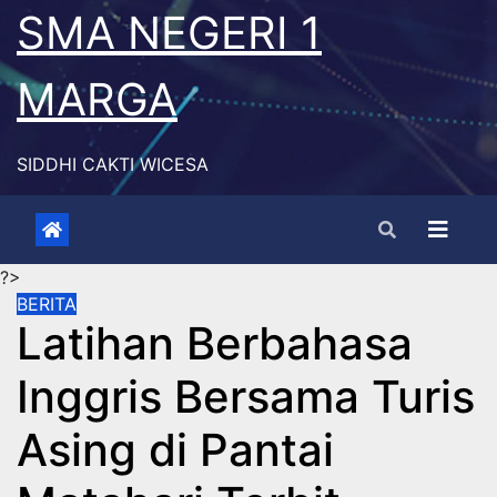
Skip
SMA NEGERI 1
to
content
MARGA
SIDDHI CAKTI WICESA
?>
BERITA
Latihan Berbahasa
Inggris Bersama Turis
Asing di Pantai