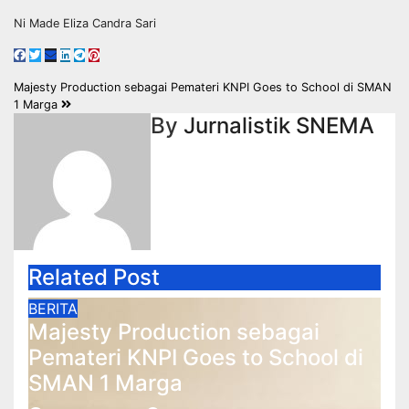
Ni Made Eliza Candra Sari
Navigasi
Majesty Production sebagai Pemateri KNPI Goes to School di SMAN
1 Marga
pos
By
Jurnalistik SNEMA
Related Post
BERITA
Majesty Production sebagai
Pemateri KNPI Goes to School di
SMAN 1 Marga