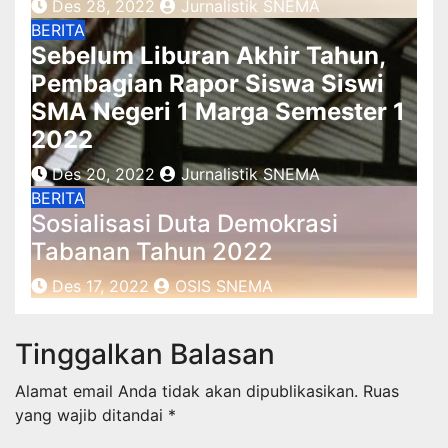
Des 28, 2022
Jurnalistik SNEMA
BERITA
Sebelum Liburan Akhir Tahun,
Pembagian Rapor Siswa Siswi
SMA Negeri 1 Marga Semester 1
2022
Des 20, 2022
Jurnalistik SNEMA
BERITA
Sosialisasi Duta Demokrasi
Tabanan Tahun 2022
Des 17, 2022
OSIS SNEMA
Tinggalkan Balasan
Alamat email Anda tidak akan dipublikasikan.
Ruas
yang wajib ditandai
*