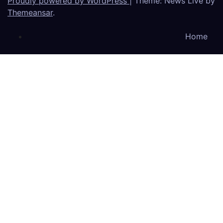
Proudly powered by WordPress
|
Theme: News Live by
Themeansar
.
Home