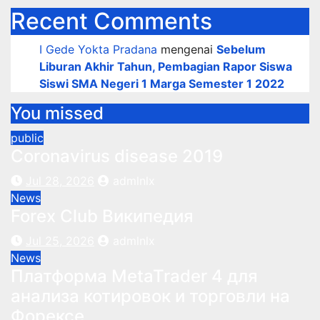
Recent Comments
I Gede Yokta Pradana
mengenai
Sebelum
Liburan Akhir Tahun, Pembagian Rapor Siswa
Siswi SMA Negeri 1 Marga Semester 1 2022
You missed
public
Coronavirus disease 2019
Jul 28, 2026
admlnlx
News
Forex Club Википедия
Jul 25, 2026
admlnlx
News
Платформа MetaTrader 4 для
анализа котировок и торговли на
Форексе