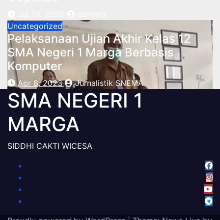
Jul 25, 2026
admlnlx
Uncategorized
Pelaksanaan Ujian Akhir Kelas 12
SMA Negeri 1 Marga Berbasis
Komputer
Apr 8, 2023
Jurnalistik SNEMA
SMA NEGERI 1
MARGA
SIDDHI CAKTI WICESA