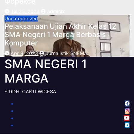
Форексе
Jul 25, 2026
admlnlx
Uncategorized
Pelaksanaan Ujian Akhir Kelas 12
SMA Negeri 1 Marga Berbasis
Komputer
Apr 8, 2023
Jurnalistik SNEMA
SMA NEGERI 1
MARGA
SIDDHI CAKTI WICESA