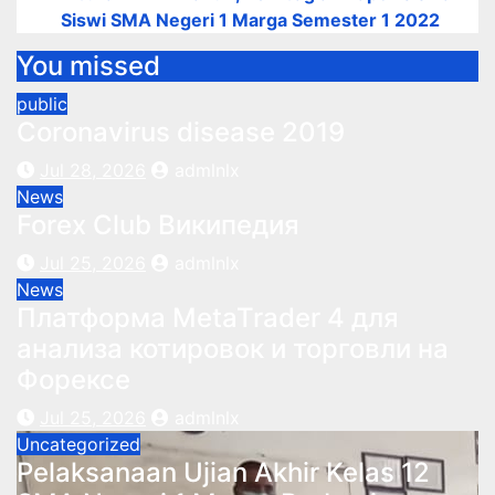
Siswi SMA Negeri 1 Marga Semester 1 2022
You missed
public
Coronavirus disease 2019
Jul 28, 2026
admlnlx
News
Forex Club Википедия
Jul 25, 2026
admlnlx
News
Платформа MetaTrader 4 для
анализа котировок и торговли на
Форексе
Jul 25, 2026
admlnlx
Uncategorized
Pelaksanaan Ujian Akhir Kelas 12