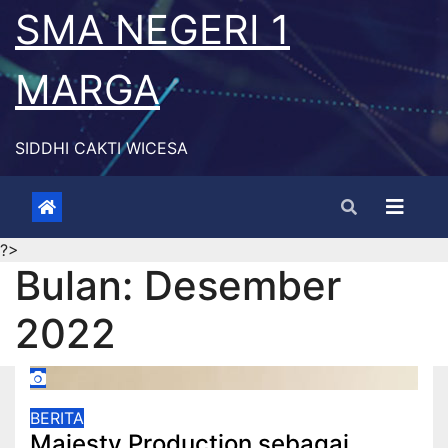
Skip
SMA NEGERI 1
to
content
MARGA
SIDDHI CAKTI WICESA
?>
Bulan:
Desember
2022
BERITA
Majesty Production sebagai