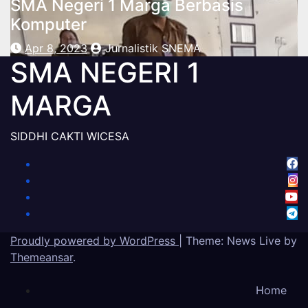
SMA Negeri 1 Marga Berbasis
Komputer
Apr 8, 2023
Jurnalistik SNEMA
SMA NEGERI 1
MARGA
SIDDHI CAKTI WICESA
Proudly powered by WordPress
|
Theme: News Live by
Themeansar
.
Home