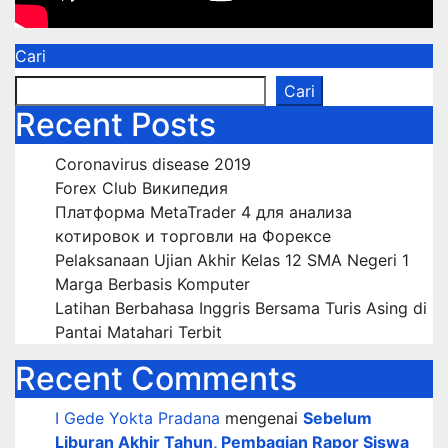
Cari
Cari
Recent Posts
Coronavirus disease 2019
Forex Club Википедия
Платформа MetaTrader 4 для анализа
котировок и торговли на Форексе
Pelaksanaan Ujian Akhir Kelas 12 SMA Negeri 1
Marga Berbasis Komputer
Latihan Berbahasa Inggris Bersama Turis Asing di
Pantai Matahari Terbit
Recent Comments
I Gede Yokta Pradana
mengenai
Sebelum
Liburan Akhir Tahun, Pembagian Rapor Siswa